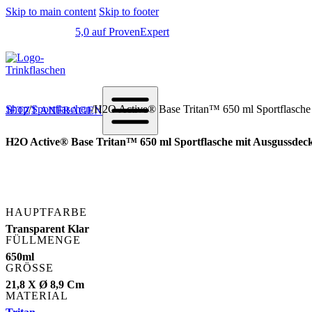
Skip to main content
Skip to footer
5,0 auf ProvenExpert
Shop
/
Sportflaschen
/
H2O Active® Base Tritan™ 650 ml Sportflasche mi
JETZT ANFRAGEN
H2O Active® Base Tritan™ 650 ml Sportflasche mit Ausgussdeckel
HAUPTFARBE
Transparent Klar
FÜLLMENGE
650ml
GRÖSSE
21,8 X Ø 8,9 Cm
MATERIAL