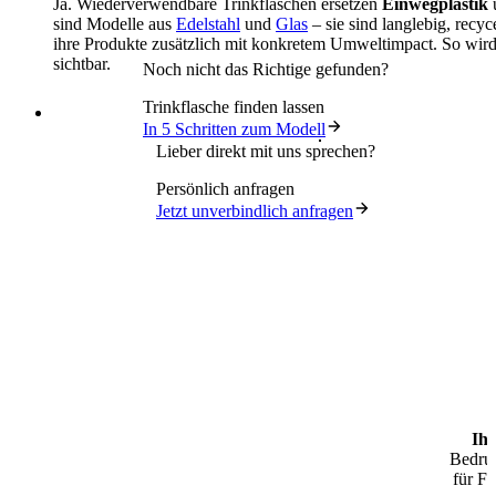
Ja. Wiederverwendbare Trinkflaschen ersetzen
Einwegplastik
u
sind Modelle aus
Edelstahl
und
Glas
– sie sind langlebig, rec
ihre Produkte zusätzlich mit konkretem Umweltimpact. So wird
sichtbar.
Noch nicht das Richtige gefunden?
Trinkflasche finden lassen
In 5 Schritten zum Modell
Lieber direkt mit uns sprechen?
Persönlich anfragen
Jetzt unverbindlich anfragen
Ihr
Bedruc
für Fi