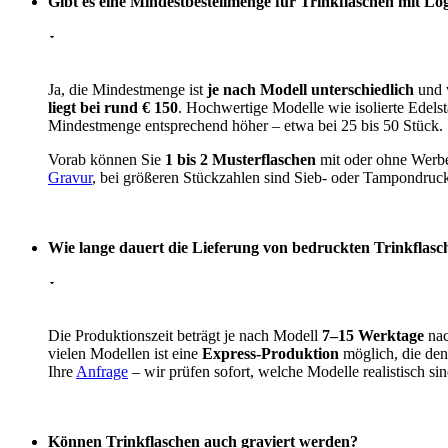
Gibt es eine Mindestbestellmenge für Trinkflaschen mit Lo
Ja, die Mindestmenge ist
je nach Modell unterschiedlich
und w
liegt bei rund € 150
. Hochwertige Modelle wie isolierte Edel
Mindestmenge entsprechend höher – etwa bei 25 bis 50 Stück.
Vorab können Sie
1 bis 2 Musterflaschen
mit oder ohne Werbea
Gravur
, bei größeren Stückzahlen sind Sieb- oder Tampondruck
Wie lange dauert die Lieferung von bedruckten Trinkflasc
Die Produktionszeit beträgt je nach Modell
7–15 Werktage
nac
vielen Modellen ist eine
Express-Produktion
möglich, die den
Ihre
Anfrage
– wir prüfen sofort, welche Modelle realistisch sin
Können Trinkflaschen auch graviert werden?