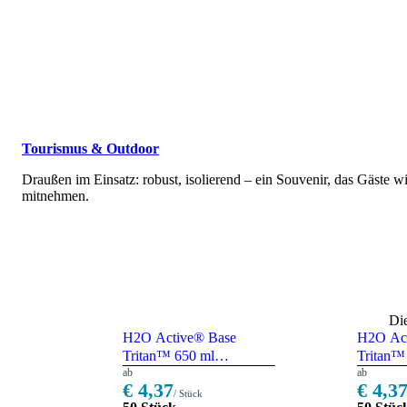
Tourismus & Outdoor
Draußen im Einsatz: robust, isolierend – ein Souvenir, das Gäste wi
mitnehmen.
Die
H2O Active® Base
H2O Act
Tritan™ 650 ml
Tritan™
Sportflasche mit
ab
Sportfla
ab
€ 4,37
€ 4,3
Ausgussdeckel – blau /
Ausguss
/ Stück