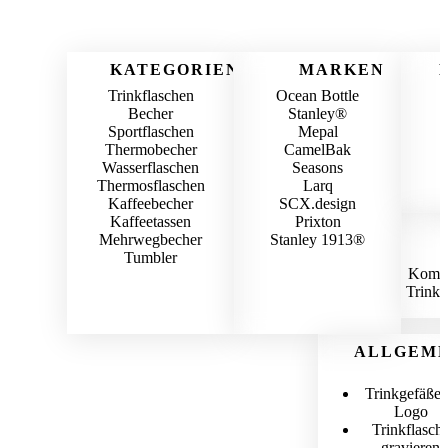
KATEGORIEN
MARKEN
Trinkflaschen
Ocean Bottle
Becher
Stanley®
Sportflaschen
Mepal
Thermobecher
CamelBak
Wasserflaschen
Seasons
Thermosflaschen
Larq
Kaffeebecher
SCX.design
Kaffeetassen
Prixton
Mehrwegbecher
Stanley 1913®
Tumbler
Komple
Trinkf
ALLGEME
Trinkgefäße 
Logo
Trinkflasch
gravieren