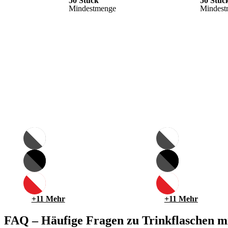
50 Stück
50 Stüc
blau
transpare
Mindest­menge
Mindest
ID:
ID:
5258
5258
ID:
ID:
5259
5259
ID:
ID:
5260
5260
+11 Mehr
+11 Mehr
FAQ – Häufige Fragen zu Trinkflaschen m