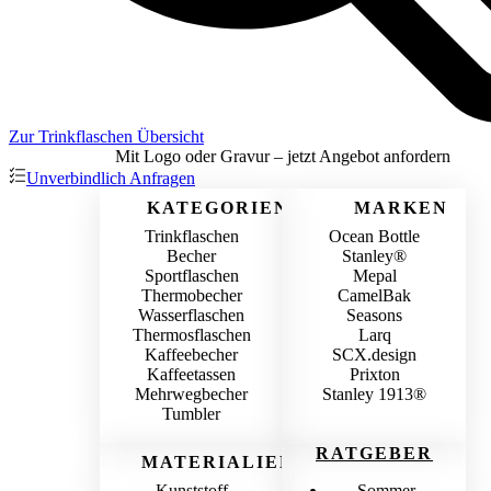
Zur Trinkflaschen Übersicht
Mit Logo oder Gravur – jetzt Angebot anfordern
Unverbindlich Anfragen
KATEGORIEN
MARKEN
Trinkflaschen
Ocean Bottle
Becher
Stanley®
Sportflaschen
Mepal
Thermobecher
CamelBak
Wasserflaschen
Seasons
Thermosflaschen
Larq
Kaffeebecher
SCX.design
Kaffeetassen
Prixton
Mehrwegbecher
Stanley 1913®
Tumbler
RATGEBER
MATERIALIEN
Kunststoff
Sommer-