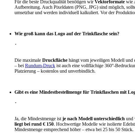
Für die beste Druckqualität benötigen wir
Vektorformate
wie A
Aufbereitung. Auch Pixeldaten (PNG, JPG) sind möglich, soll
umsetzbar und werden individuell kalkuliert. Vor der Produkti
Wie groß kann das Logo auf der Trinkflasche sein?
Die maximale
Druckfläche
hängt vom jeweiligen Modell und 
– bei
Rundum-Druck
ist auch eine vollflächige 360°-Bedruck
Platzierung – kostenlos und unverbindlich.
Gibt es eine Mindestbestellmenge für Trinkflaschen mit Lo
Ja, die Mindestmenge ist
je nach Modell unterschiedlich
und w
liegt bei rund € 150
. Hochwertige Modelle wie isolierte Edel
Mindestmenge entsprechend höher – etwa bei 25 bis 50 Stück.