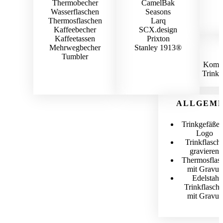
Thermobecher
CamelBak
Wasserflaschen
Seasons
Thermosflaschen
Larq
Kaffeebecher
SCX.design
Kaffeetassen
Prixton
Mehrwegbecher
Stanley 1913®
Tumbler
Komple
Trinkf
ALLGEME
Trinkgefäße 
Logo
Trinkflasch
gravieren
Thermosflas
mit Gravur
Edelstahl
Trinkflasch
mit Gravur