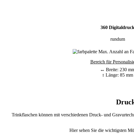
360 Digitaldruc
rundum
Max. Anzahl an Far
Bereich für Personalisi
↔ Breite: 230 m
↕ Länge: 85 mm
Druck
Trinkflaschen können mit verschiedenen Druck- und Gravurtechni
Hier sehen Sie die wichtigsten Mö