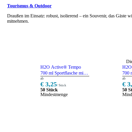
Tourismus & Outdoor
Draußen im Einsatz: robust, isolierend – ein Souvenir, das Gäste wi
mitnehmen.
Die
H2O Active® Tempo
H2O 
700 ml Sportflasche mit
700 m
Klappdeckel – transparent
ab
Klapp
ab
€ 3,25
€ 3
/ gelb
/ Stück
50 Stück
50 S
Mindest­menge
Mind