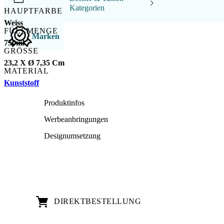
Kategorien
HAUPTFARBE
Weiss
FÜLLMENGE
Marken
750ml
GRÖSSE
23,2 X Ø 7,35 Cm
MATERIAL
Kunststoff
Produktinfos
Werbeanbringungen
Designumsetzung
DIREKT­BESTELLUNG