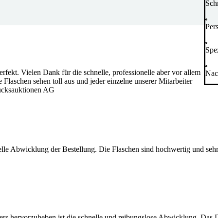
Sch
Per
Spez
rfekt. Vielen Dank für die schnelle, professionelle aber vor allem
Nac
Flaschen sehen toll aus und jeder einzelne unserer Mitarbeiter
tücksauktionen AG
nelle Abwicklung der Bestellung. Die Flaschen sind hochwertig und seh
ders hervorzuheben ist die schnelle und reibungslose Abwicklung. Das