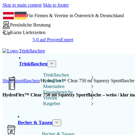
Skip to main content
Skip to footer
Für Firmen & Vereine in Österreich & Deutschland
Persönliche Beratung
Kurze Lieferzeiten
5,0 auf ProvenExpert
Trinkflaschen
Trinkflaschen
Shop
/
Sportflaschen
/
HydroFlex™ Clear 750 ml Squeezy Sportflasche - 
Kategorien
Materialien
Einsatzbereiche
HydroFlex™ Clear 750 ml Squeezy Sportflasche – weiss / klar ma
Vereine
Ratgeber
Becher & Tassen
Becher & Tassen