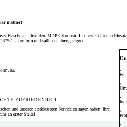
lar mattiert
zy-Flasche aus flexiblem MDPE-Kunststoff ist perfekt für den Einsatz
12875-1 – konform und spülmaschinengeeignet.
Uns
ormular.
Für
Umf
CHTE ZUFRIEDENHEIT.
Ind
schen und unseren erstklassigen Service zu sagen haben. Ihre
uns an erster Stelle!
Pro