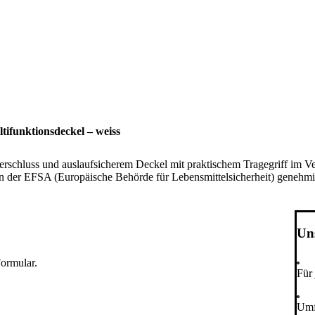
tifunktionsdeckel – weiss
schluss und auslaufsicherem Deckel mit praktischem Tragegriff im Ve
n der EFSA (Europäische Behörde für Lebensmittelsicherheit) genehm
Uns
ormular.
Für
Umf