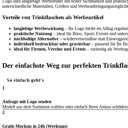
Logo sind langlebige Werbemittel mit hoher Sichtbarkeit und praktis
unterschiedliche Materialien, Größen und Werbeanbringungsmöglichk
Vorteile von Trinkflaschen als Werbeartikel
langlebige Werbewirkung
– Ihr Logo bleibt im Alltag regelmä
praktische Nutzung
– ideal für Büro, Sport, Events und unte
nachhaltige Alternative
– wiederverwendbar statt Einwegpro
individuell bedruckbar oder gravierbar
– passend für Ihr B
ideal für Firmen, Vereine und Events
– vielseitig als Werbe
Der einfachste Weg zur perfekten Trinkfla
So einfach geht's
1
Anfrage mit Logo senden
Modell aus dem Sortiment wählen oder einfach Ihren Anlass schildern
2
Gratis Mockup in 24h (Werktags)