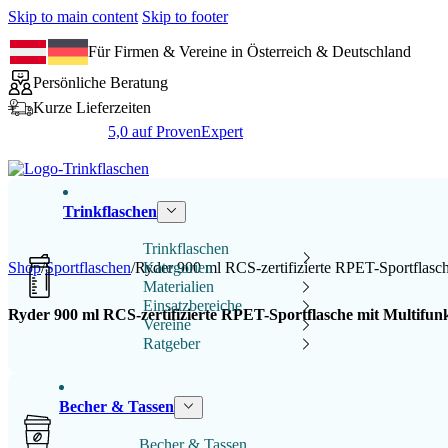
Skip to main content
Skip to footer
Für Firmen & Vereine in Österreich & Deutschland
Persönliche Beratung
Kurze Lieferzeiten
5,0 auf ProvenExpert
Trinkflaschen
Trinkflaschen
Shop
/
Sportflaschen
/
Ryder 900 ml RCS-zertifizierte RPET-Sportflasch
Kategorien
Materialien
Einsatzbereiche
Ryder 900 ml RCS-zertifizierte RPET-Sportflasche mit Multifunk
Vereine
Ratgeber
Becher & Tassen
Becher & Tassen