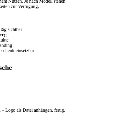
chem Nutzen. Je nach Modell stehen
eiten zur Verfügung.
ßig sichtbar
rwegs
dukte
randing
geschenk einsetzbar
sche
 – Logo als Datei anhängen, fertig.