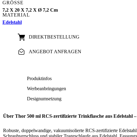
GRÖSSE
7,2 X 20 X 7,2 X Ø 7,2 Cm
MATERIAL
Edelstahl
DIREKT­BESTELLUNG
ANGEBOT ANFRAGEN
Produktinfos
Werbeanbringungen
Designumsetzung
Über Thor 500 ml RCS-zertifizierte Trinkflasche aus Edelstahl 
Robuste, doppelwandige, vakuumisolierte RCS-zertifizierte Edelstahl
Schraubverschluss und stabiler Trageschlaufe aus Edelstahl. Fassungs